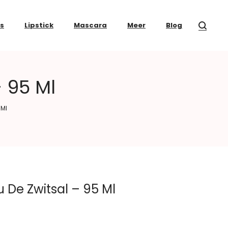
ss
Lipstick
Mascara
Meer
Blog
– 95 Ml
 Ml
u De Zwitsal – 95 Ml