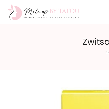
Make-
Zwitsa
H
up
by