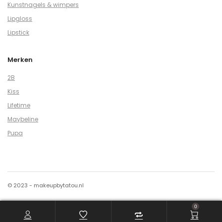
Kunstnagels & wimpers
Lipgloss
Lipstick
Merken
2B
Kiss
Lifetime
Maybeline
Pupa
© 2023 - makeupbytatou.nl
0