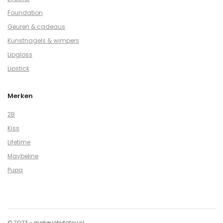
Foundation
Geuren & cadeaus
Kunstnagels & wimpers
Lipgloss
Lipstick
Merken
2B
Kiss
Lifetime
Maybeline
Pupa
© 2023 - makeupbytatou.nl