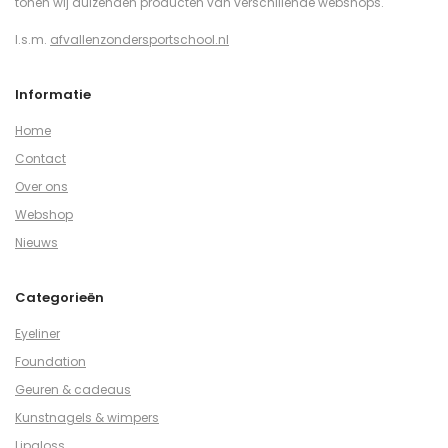
tonen wij duizenden producten van verschillende webshops.
I.s.m.
afvallenzondersportschool.nl
Informatie
Home
Contact
Over ons
Webshop
Nieuws
Categorieën
Eyeliner
Foundation
Geuren & cadeaus
Kunstnagels & wimpers
Lipgloss