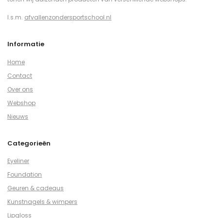
I.s.m.
afvallenzondersportschool.nl
Informatie
Home
Contact
Over ons
Webshop
Nieuws
Categorieën
Eyeliner
Foundation
Geuren & cadeaus
Kunstnagels & wimpers
Lipgloss