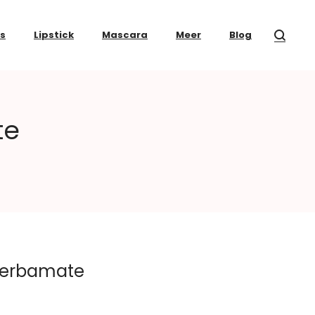
ss
Lipstick
Mascara
Meer
Blog
te
 Yerbamate