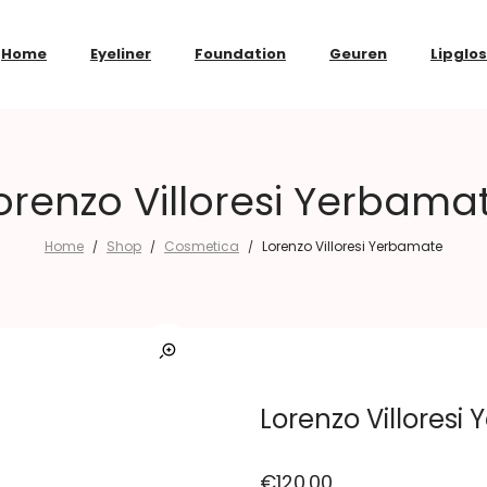
Home
Eyeliner
Foundation
Geuren
Lipglo
orenzo Villoresi Yerbama
Home
Shop
Cosmetica
Lorenzo Villoresi Yerbamate
/
/
/
Lorenzo Villoresi
€
120.00