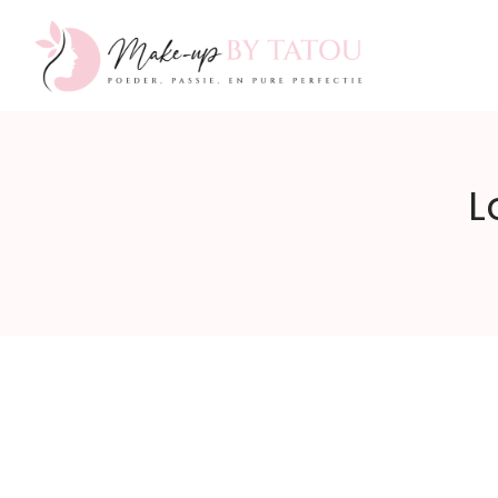
Make-
L
up
by