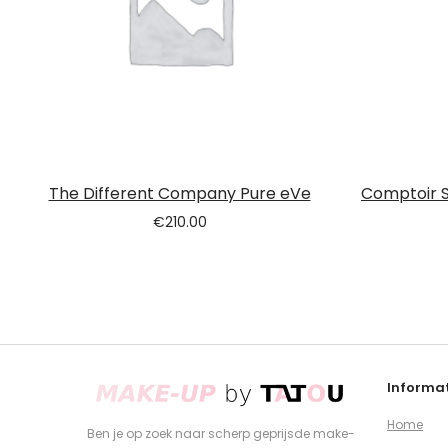
The Different Company Pure eVe
Comptoir S
€
210.00
Informat
Home
Ben je op zoek naar scherp geprijsde make-