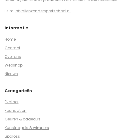
I.s.m.
afvallenzondersportschool.nl
Informatie
Home
Contact
Over ons
Webshop
Nieuws
Categorieën
Eyeliner
Foundation
Geuren & cadeaus
Kunstnagels & wimpers
Lipgloss