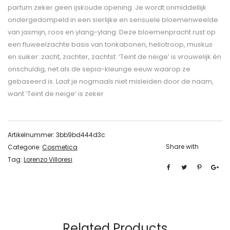
parfum zeker geen ijskoude opening. Je wordt onmiddellijk
ondergedompeld in een sierlijke en sensuele bloemenweelde
van jasmijn, roos en ylang-ylang. Deze bloemenpracht rust op
een fluweelzachte basis van tonkabonen, heliotroop, muskus
en suiker: zacht, zachter, zachtst. ‘Teint de neige’ is vrouwelijk én
onschuldig, net als de sepia-kleurige eeuw waarop ze
gebaseerd is. Laat je nogmaals niet misleiden door de naam,
want ‘Teint de neige’ is zeker
Artikelnummer:
3bb9bd444d3c
Share with
Categorie:
Cosmetica
Tag:
Lorenzo Villoresi
Related Products