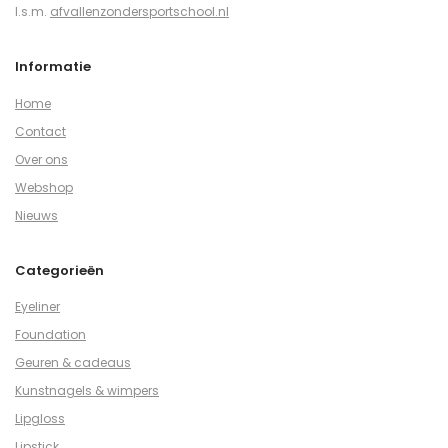
I.s.m.
afvallenzondersportschool.nl
Informatie
Home
Contact
Over ons
Webshop
Nieuws
Categorieën
Eyeliner
Foundation
Geuren & cadeaus
Kunstnagels & wimpers
Lipgloss
Lipstick