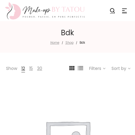
Bdk
Home
Shop
Bdk
/
/
Show
12
15
30
Filters
Sort by