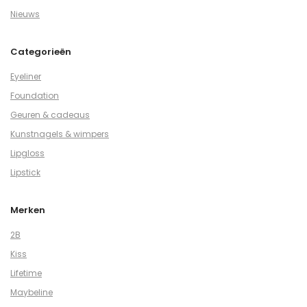
Nieuws
Categorieën
Eyeliner
Foundation
Geuren & cadeaus
Kunstnagels & wimpers
Lipgloss
Lipstick
Merken
2B
Kiss
Lifetime
Maybeline