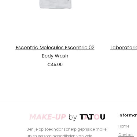
Escentric Molecules Escentric 02
Laboratorio
Body Wash
€
45.00
Informat
Home
Ben je op zoek naar scherp geprijsde make-
Contact
up en verzorgingsartikelen van vele