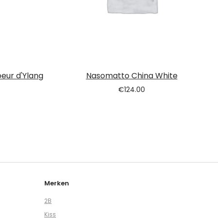
eur d'Ylang
Nasomatto China White
€
124.00
Merken
2B
Kiss