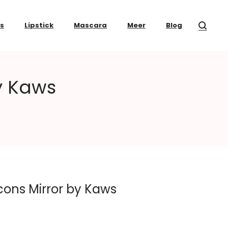
ss
Lipstick
Mascara
Meer
Blog
y Kaws
ns Mirror by Kaws