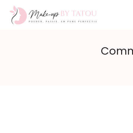
Make-
Comme
up
by