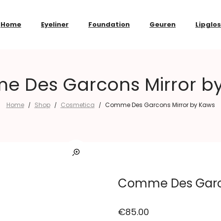
Home
Eyeliner
Foundation
Geuren
Lipglo
 Des Garcons Mirror b
Home
Shop
Cosmetica
Comme Des Garcons Mirror by Kaws
/
/
/
Comme Des Garco
€
85.00