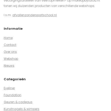
verzorgingsartikelen van vele topmerken? Op makeupbytatou.nl
tonen wij duizenden producten van verschillende webshops.
I.s.m.
afvallenzondersportschool.nl
Informatie
Home
Contact
Over ons
Webshop
Nieuws
Categorieën
Eyeliner
Foundation
Geuren & cadeaus
Kunstnagels & wimpers