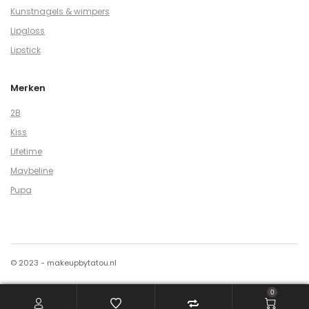
Kunstnagels & wimpers
Lipgloss
Lipstick
Merken
2B
Kiss
Lifetime
Maybeline
Pupa
© 2023 - makeupbytatou.nl
0