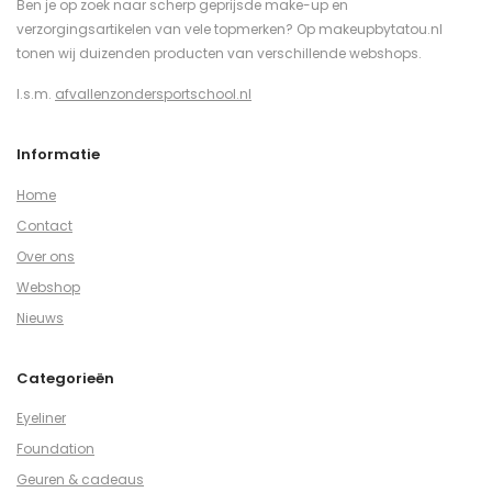
Ben je op zoek naar scherp geprijsde make-up en
verzorgingsartikelen van vele topmerken? Op makeupbytatou.nl
tonen wij duizenden producten van verschillende webshops.
I.s.m.
afvallenzondersportschool.nl
Informatie
Home
Contact
Over ons
Webshop
Nieuws
Categorieën
Eyeliner
Foundation
Geuren & cadeaus