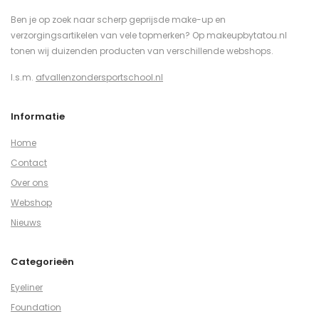
Ben je op zoek naar scherp geprijsde make-up en
verzorgingsartikelen van vele topmerken? Op makeupbytatou.nl
tonen wij duizenden producten van verschillende webshops.
I.s.m.
afvallenzondersportschool.nl
Informatie
Home
Contact
Over ons
Webshop
Nieuws
Categorieën
Eyeliner
Foundation