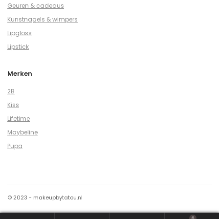
Geuren & cadeaus
Kunstnagels & wimpers
Lipgloss
Lipstick
Merken
2B
Kiss
Lifetime
Maybeline
Pupa
© 2023 - makeupbytatou.nl
0