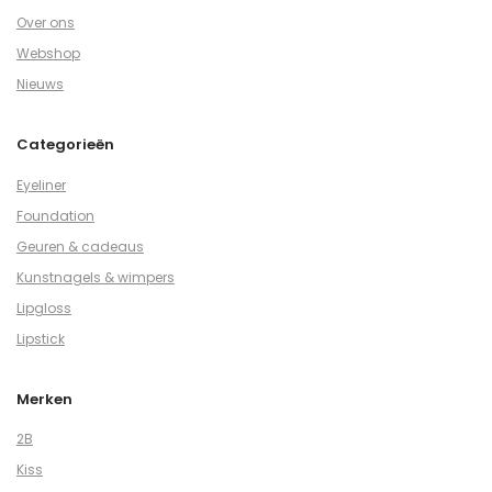
Over ons
Webshop
Nieuws
Categorieën
Eyeliner
Foundation
Geuren & cadeaus
Kunstnagels & wimpers
Lipgloss
Lipstick
Merken
2B
Kiss