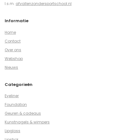
I.s.m.
afvallenzondersportschool.nl
Informatie
Home
Contact
Over ons
Webshop
Nieuws
Categorieën
Eyeliner
Foundation
Geuren & cadeaus
Kunstnagels & wimpers
Lipgloss
Lipstick