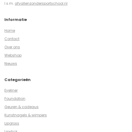
I.s.m.
afvallenzondersportschool.nl
Informatie
Home
Contact
Over ons
Webshop
Nieuws
Categorieën
Eyeliner
Foundation
Geuren & cadeaus
Kunstnagels & wimpers
Lipgloss
Lipstick