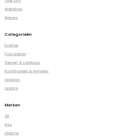
Over ons
Webshop
Nieuws
Categorieën
Eyeliner
Foundation
Geuren & cadeaus
Kunstnagels & wimpers
Lipgloss
Lipstick
Merken
2B
Kiss
Lifetime