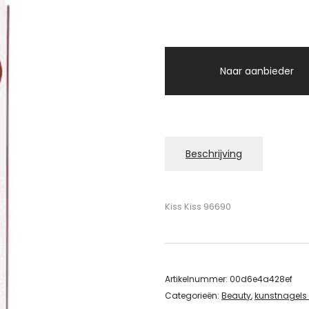
Naar aanbieder
Beschrijving
Kiss Kiss 96690
Artikelnummer:
00d6e4a428ef
Categorieën:
Beauty
,
kunstnagels