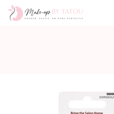
Make-
up
by