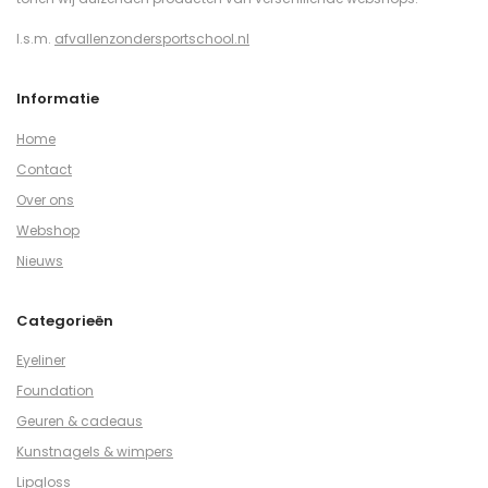
I.s.m.
afvallenzondersportschool.nl
Informatie
Home
Contact
Over ons
Webshop
Nieuws
Categorieën
Eyeliner
Foundation
Geuren & cadeaus
Kunstnagels & wimpers
Lipgloss