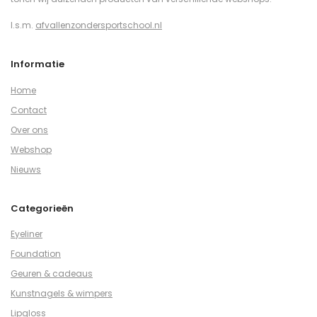
I.s.m.
afvallenzondersportschool.nl
Informatie
Home
Contact
Over ons
Webshop
Nieuws
Categorieën
Eyeliner
Foundation
Geuren & cadeaus
Kunstnagels & wimpers
Lipgloss