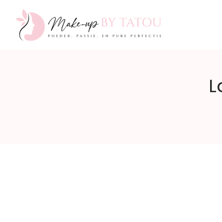
Make-
L
up
by