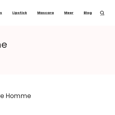
ss
Lipstick
Mascara
Meer
Blog
me
oire Homme