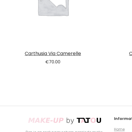
Carthusia Via Camerelle
C
€
70.00
Informat
Home