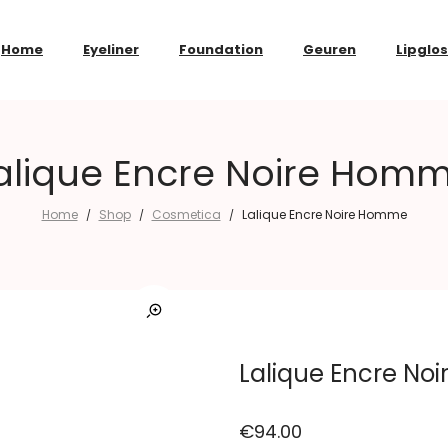
Home
Eyeliner
Foundation
Geuren
Lipglo
alique Encre Noire Hom
Home
Shop
Cosmetica
Lalique Encre Noire Homme
/
/
/
Lalique Encre N
€
94.00