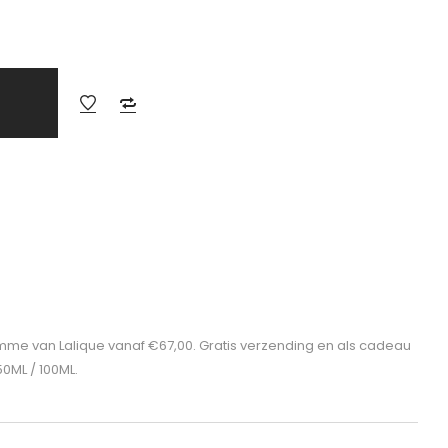
mme van Lalique vanaf €67,00. Gratis verzending en als cadeau
50ML / 100ML.