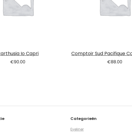
arthusia Io Capri
Comptoir Sud Pacifique Co
€
90.00
€
88.00
ie
Categorieën
Eyeliner