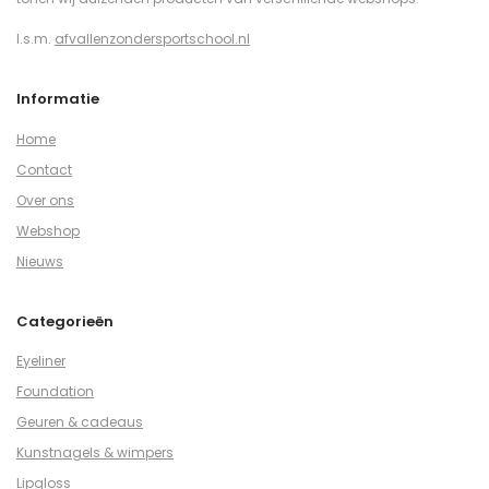
I.s.m.
afvallenzondersportschool.nl
Informatie
Home
Contact
Over ons
Webshop
Nieuws
Categorieën
Eyeliner
Foundation
Geuren & cadeaus
Kunstnagels & wimpers
Lipgloss