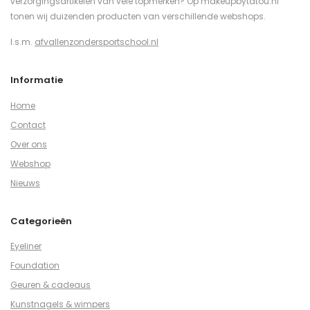
verzorgingsartikelen van vele topmerken? Op makeupbytatou.nl
tonen wij duizenden producten van verschillende webshops.
I.s.m.
afvallenzondersportschool.nl
Informatie
Home
Contact
Over ons
Webshop
Nieuws
Categorieën
Eyeliner
Foundation
Geuren & cadeaus
Kunstnagels & wimpers