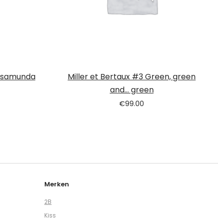
Rosamunda
Miller et Bertaux #3 Green, green
and… green
€
99.00
Merken
2B
Kiss