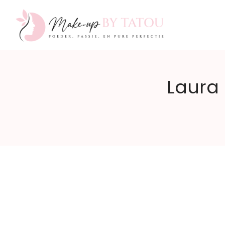
Make-
Laura 
up
by