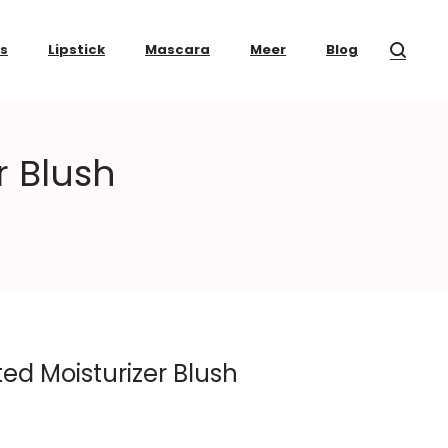
ss
Lipstick
Mascara
Meer
Blog
r Blush
ted Moisturizer Blush