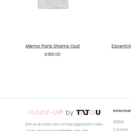
Memo Paris Shams Oud
Escentri
€
180.00
Informat
Home
Ben je op zoek naar scherp geprijsde make-
Contact
up en verzorgingsartikelen van vele