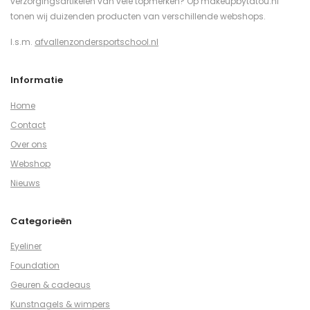
verzorgingsartikelen van vele topmerken? Op makeupbytatou.nl
tonen wij duizenden producten van verschillende webshops.
I.s.m.
afvallenzondersportschool.nl
Informatie
Home
Contact
Over ons
Webshop
Nieuws
Categorieën
Eyeliner
Foundation
Geuren & cadeaus
Kunstnagels & wimpers