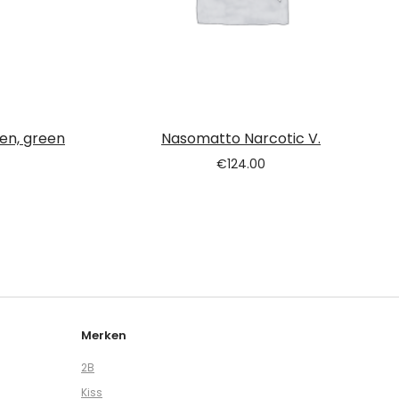
een, green
Nasomatto Narcotic V.
€
124.00
Merken
2B
Kiss