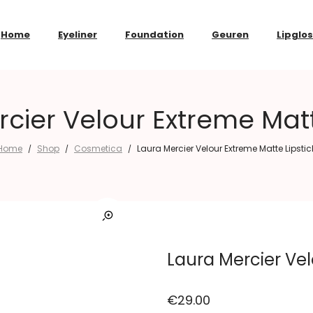
Home
Eyeliner
Foundation
Geuren
Lipglo
cier Velour Extreme Matt
Home
Shop
Cosmetica
Laura Mercier Velour Extreme Matte Lipstic
/
/
/
Laura Mercier Vel
€
29.00