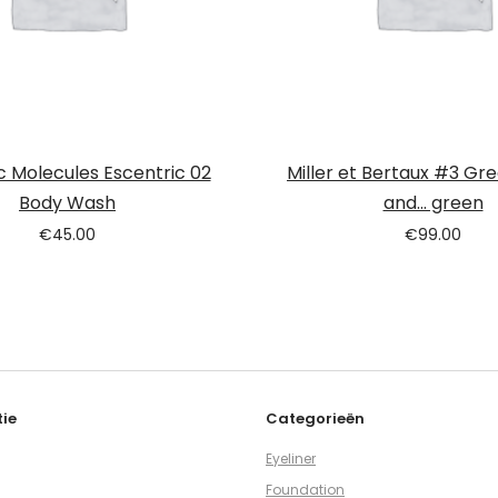
c Molecules Escentric 02
Miller et Bertaux #3 Gr
Body Wash
and… green
€
45.00
€
99.00
ie
Categorieën
Eyeliner
Foundation