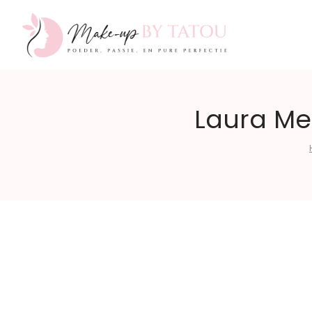
Make-
Laura Mer
up
by