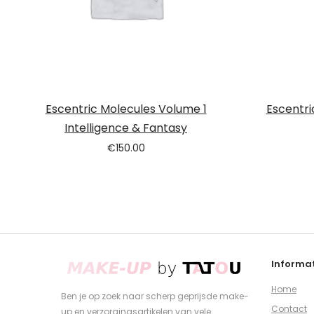
Escentric Molecules Volume 1
Escentri
Intelligence & Fantasy
€
150.00
Informat
Home
Ben je op zoek naar scherp geprijsde make-
Contact
up en verzorgingsartikelen van vele