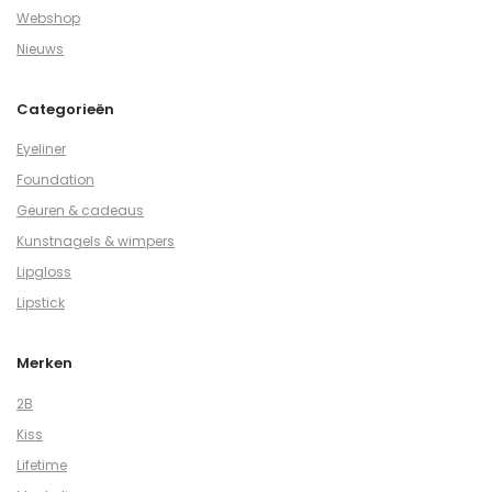
Webshop
Nieuws
Categorieën
Eyeliner
Foundation
Geuren & cadeaus
Kunstnagels & wimpers
Lipgloss
Lipstick
Merken
2B
Kiss
Lifetime