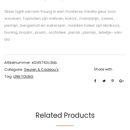
Silver Light van Linn Young is een Oosterse Vanilla geur voor
vrouwen. Topnoten zijn meloen, kokos , mandarijn , cassis ,
jasmijn , bergamot en suikerspin ; midden noten zijn abrikoos,
honing, braam , pruim , orchidee , perzik , jasmijn , lelietje- van-
da
Artikelnummer:
e1245743c3bb
Share with
Categorie:
Geuren & Cadeau's
Tag:
LINN YOUNG
Related Products