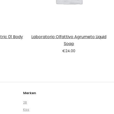
tric 01 Body
Laboratorio Olfattivo Agrumeto Liquid
Soap
€
24.00
Merken
2B
Kiss