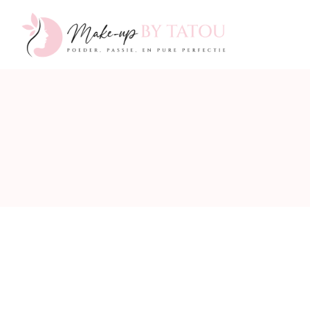
Make-
up
by