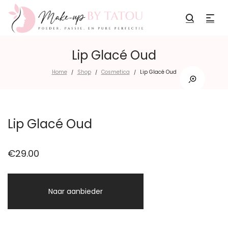
Lip Glacé Oud
Home
Shop
Cosmetica
Lip Glacé Oud
/
/
/
Lip Glacé Oud
€
29.00
Naar aanbieder