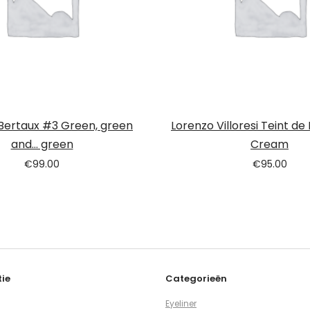
t Bertaux #3 Green, green
Lorenzo Villoresi Teint de
and… green
Cream
€
99.00
€
95.00
ie
Categorieën
Eyeliner