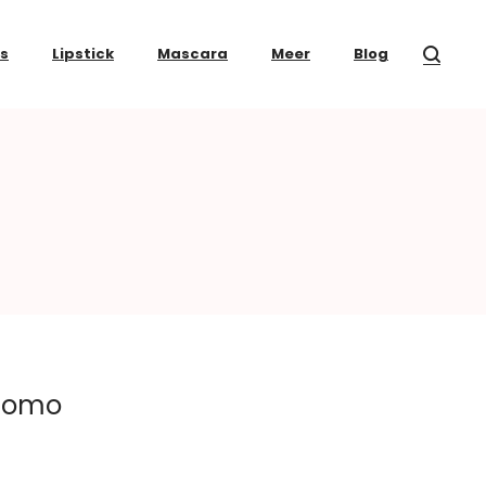
ss
Lipstick
Mascara
Meer
Blog
 Uomo