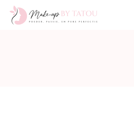
Make-
up
by