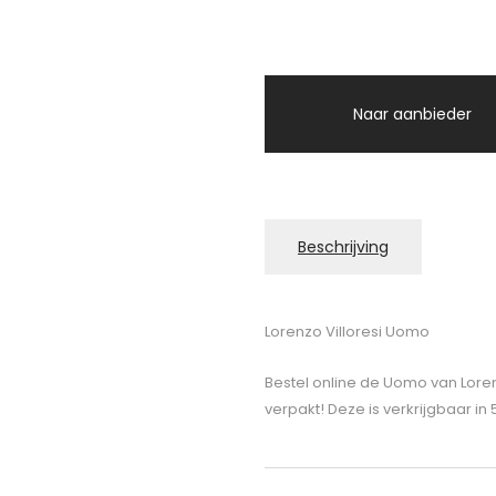
Naar aanbieder
Beschrijving
Lorenzo Villoresi Uomo
Bestel online de Uomo van Loren
verpakt! Deze is verkrijgbaar in 