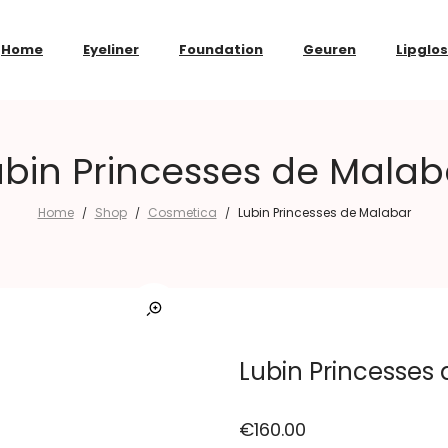
Home
Eyeliner
Foundation
Geuren
Lipglo
ubin Princesses de Malab
Home
Shop
Cosmetica
Lubin Princesses de Malabar
/
/
/
Lubin Princesses
€
160.00