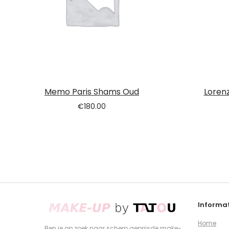
Memo Paris Shams Oud
Lorenz
€
180.00
Informat
Home
Ben je op zoek naar scherp geprijsde make-