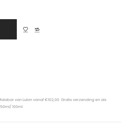
Malabar van Lubin vanaf €102,00. Gratis verzending en als
 50ml/ 100ml.