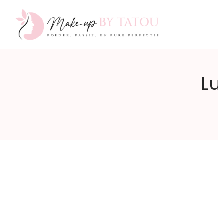
Make-
L
up
by