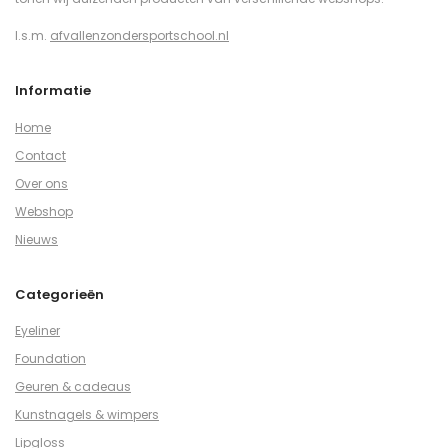
I.s.m.
afvallenzondersportschool.nl
Informatie
Home
Contact
Over ons
Webshop
Nieuws
Categorieën
Eyeliner
Foundation
Geuren & cadeaus
Kunstnagels & wimpers
Lipgloss