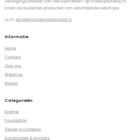
verzorgingsartikelen van vele topmerken? Op makeupbytatou.nl
tonen wij duizenden producten van verschillende webshops.
I.s.m.
afvallenzondersportschool.nl
Informatie
Home
Contact
Over ons
Webshop
Nieuws
Categorieën
Eyeliner
Foundation
Geuren & cadeaus
Kunstnagels & wimpers