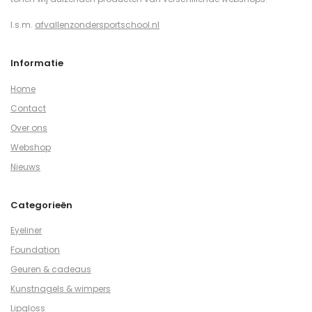
I.s.m.
afvallenzondersportschool.nl
Informatie
Home
Contact
Over ons
Webshop
Nieuws
Categorieën
Eyeliner
Foundation
Geuren & cadeaus
Kunstnagels & wimpers
Lipgloss