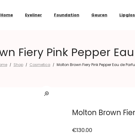
Home
Eyeliner
Foundation
Geuren
Lipglo
wn Fiery Pink Pepper Ea
ome
Shop
Cosmetica
Molton Brown Fiery Pink Pepper Eau de Par
/
/
/
Molton Brown Fie
€
130.00