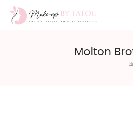
Make-
Molton Bro
H
up
by