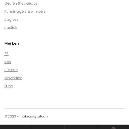
Geuren & cadeaus
Kunstnagels & wimpers
Lipgloss
Lipstick
Merken
2B
Kiss
Lifetime
Maybeline
Pupa
© 2023 - makeupbytatou.nl
0