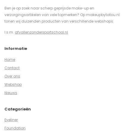
Ben je op zoek naar scherp geprijsde make-up en
verzorgingsartikelen van vele topmerken? Op makeupbytatou.nl
tonen wij duizenden producten van verschillende webshops.
I.s.m.
afvallenzondersportschool.nl
Informatie
Home
Contact
Over ons
Webshop
Nieuws
Categorieën
Eyeliner
Foundation