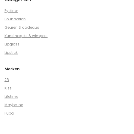
Eyeliner
Foundation
Geuren & cadeaus
Kunstnagels & wimpers
Lipgloss
Lipstick
Merken
2B
Kiss
Lifetime
Maybeline
Pupa