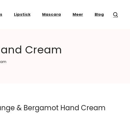
ss
Lipstick
Mascara
Meer
Blog
Hand Cream
ream
range & Bergamot Hand Cream