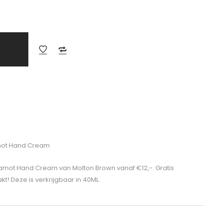
mot Hand Cream
amot Hand Cream van Molton Brown vanaf €12,-. Gratis
t! Deze is verkrijgbaar in 40ML.