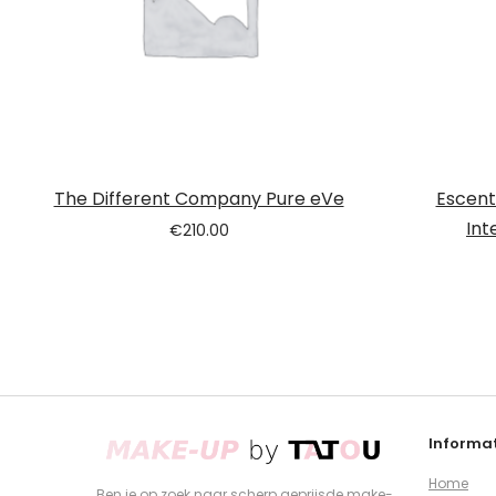
The Different Company Pure eVe
Escent
Int
€
210.00
Informat
Home
Ben je op zoek naar scherp geprijsde make-