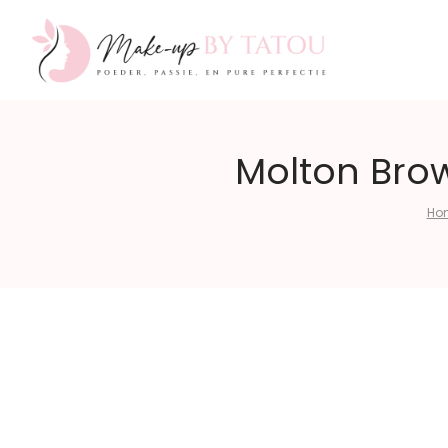
Make-
Molton Br
Ho
up
by