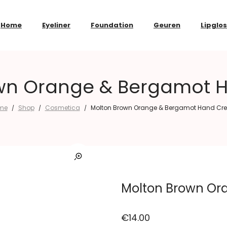
Home
Eyeliner
Foundation
Geuren
Lipglo
own Orange & Bergamot 
me
Shop
Cosmetica
Molton Brown Orange & Bergamot Hand C
/
/
/
Molton Brown O
€
14.00