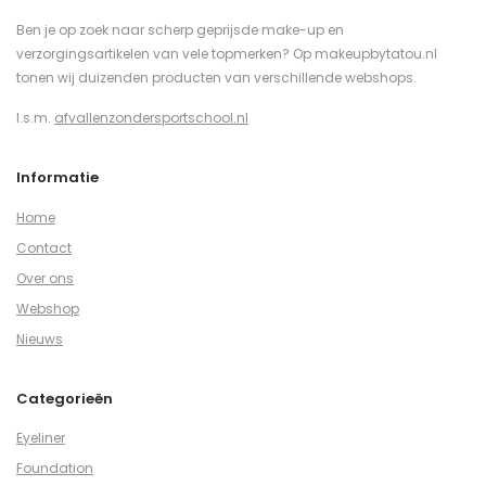
Ben je op zoek naar scherp geprijsde make-up en
verzorgingsartikelen van vele topmerken? Op makeupbytatou.nl
tonen wij duizenden producten van verschillende webshops.
I.s.m.
afvallenzondersportschool.nl
Informatie
Home
Contact
Over ons
Webshop
Nieuws
Categorieën
Eyeliner
Foundation