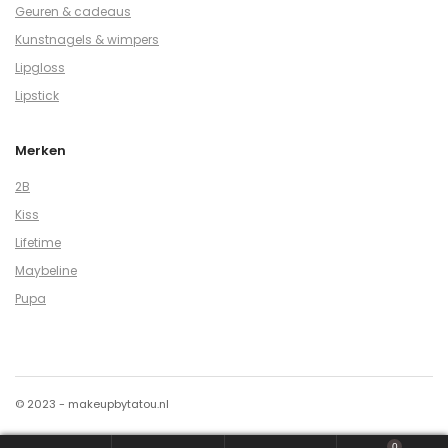
Geuren & cadeaus
Kunstnagels & wimpers
Lipgloss
Lipstick
Merken
2B
Kiss
Lifetime
Maybeline
Pupa
© 2023 - makeupbytatou.nl
0