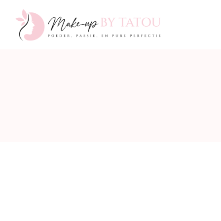
Make-
up
by