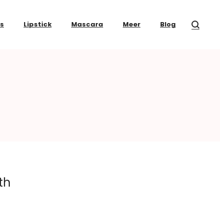
ss
Lipstick
Mascara
Meer
Blog
th