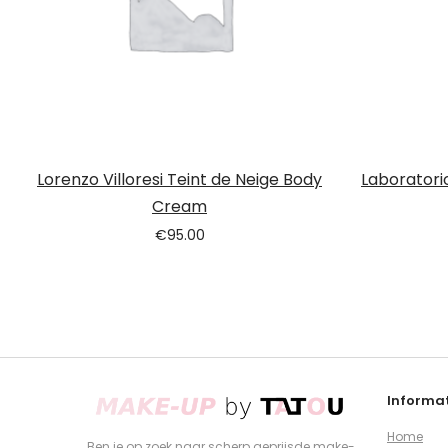
Lorenzo Villoresi Teint de Neige Body
Laboratori
Cream
€
95.00
Informat
Home
Ben je op zoek naar scherp geprijsde make-