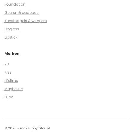
Foundation
Geuren & cadeaus
Kunstnagels & wimpers
Lipgloss
Lipstick
Merken
2B
Kiss
Lifetime
Maybeline
Pupa
© 2023 - makeupbytatou.nl