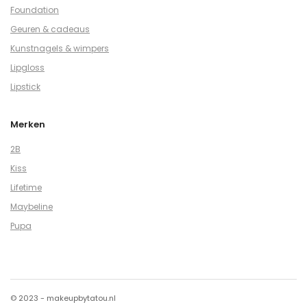
Foundation
Geuren & cadeaus
Kunstnagels & wimpers
Lipgloss
Lipstick
Merken
2B
Kiss
Lifetime
Maybeline
Pupa
© 2023 - makeupbytatou.nl