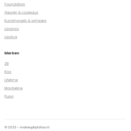
Foundation
Geuren & cadeaus
Kunstnagels & wimpers
Lipgloss
Lipstick
Merken
2B
Kiss
Lifetime
Maybeline
Pupa
© 2023 - makeupbytatou.nl