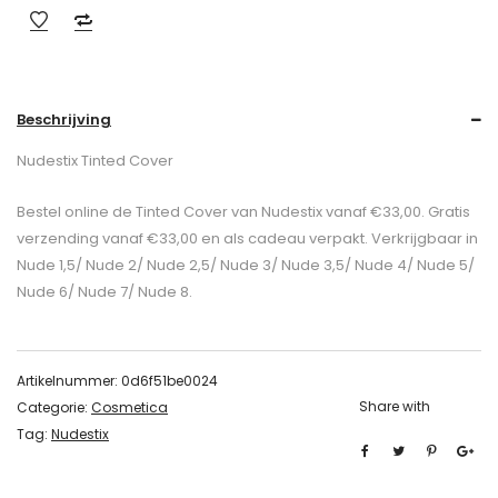
Beschrijving
Nudestix Tinted Cover
Bestel online de Tinted Cover van Nudestix vanaf €33,00. Gratis
verzending vanaf €33,00 en als cadeau verpakt. Verkrijgbaar in
Nude 1,5/ Nude 2/ Nude 2,5/ Nude 3/ Nude 3,5/ Nude 4/ Nude 5/
Nude 6/ Nude 7/ Nude 8.
Artikelnummer:
0d6f51be0024
Share with
Categorie:
Cosmetica
Tag:
Nudestix