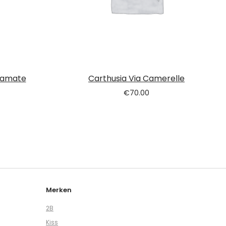
rbamate
Carthusia Via Camerelle
€
70.00
Merken
2B
Kiss