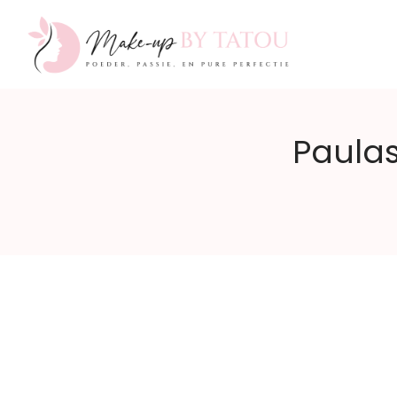
Make-
Paulas
up
by