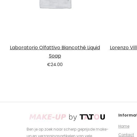
Laboratorio Olfattivo Biancothé Liquid
Lorenzo Vil
Soap
€
24.00
Informat
Home
Ben je op zoek naar scherp geprijsde make-
Contact
up en verzorgingsartikelen van vele