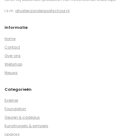
I.s.m.
afvallenzondersportschool.nl
Informatie
Home
Contact
Over ons
Webshop
Nieuws
Categorieën
Eyeliner
Foundation
Geuren & cadeaus
Kunstnagels & wimpers
Lipgloss