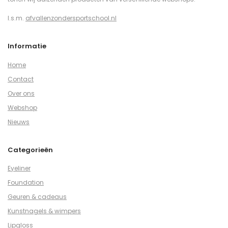
I.s.m.
afvallenzondersportschool.nl
Informatie
Home
Contact
Over ons
Webshop
Nieuws
Categorieën
Eyeliner
Foundation
Geuren & cadeaus
Kunstnagels & wimpers
Lipgloss