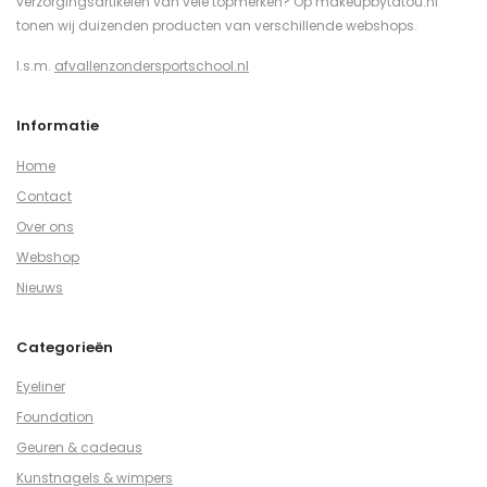
verzorgingsartikelen van vele topmerken? Op makeupbytatou.nl
tonen wij duizenden producten van verschillende webshops.
I.s.m.
afvallenzondersportschool.nl
Informatie
Home
Contact
Over ons
Webshop
Nieuws
Categorieën
Eyeliner
Foundation
Geuren & cadeaus
Kunstnagels & wimpers