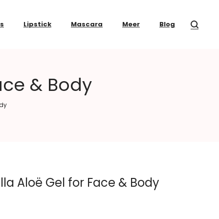
ss
Lipstick
Mascara
Meer
Blog
Face & Body
ody
la Aloë Gel for Face & Body