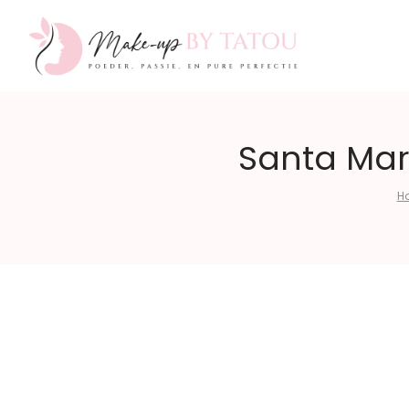
Make-
Santa Mari
H
up
by