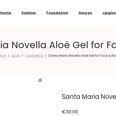
Home
Eyeliner
Foundation
Geuren
Lipglo
a Novella Aloë Gel for 
ome
Shop
Cosmetica
Santa Maria Novella Aloë Gel for Face & B
/
/
/
Santa Maria Novel
€
30.00