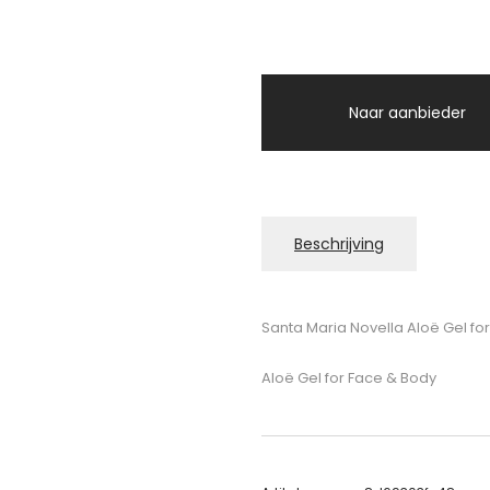
Naar aanbieder
Beschrijving
Santa Maria Novella Aloë Gel fo
Aloë Gel for Face & Body