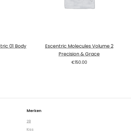
tric 01 Body
Escentric Molecules Volume 2
Precision & Grace
€
150.00
Merken
2B
Kiss