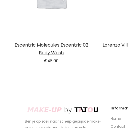
Escentric Molecules Escentric 02
Lorenzo Vil
Body Wash
€
45.00
Informat
Home
Ben je op zoek naar scherp geprijsde make-
Contact
up en verzorgingsartikelen van vele